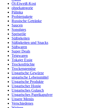
Öl-Eiweiß-Kost
ohnekategorie
Pálinka
Probierpakete
Russische Getränke
Saucen
Sonstiges
Speiseöle
Süßigkeiten
Süßigkeiten und Snacks
Süßwaren
Super Deals
Teigwaren
Tokajer Essig
Trockenfrüchte
Trockengemüse
Ungarische Gewürze
ungarische Lebensmittel
Ungarische Produkte
Ungarischer Honig
Ungarisches Gulasch
Ungarisches Paprikapulver
Unsere Menüs
Verschiedenes
Weitere