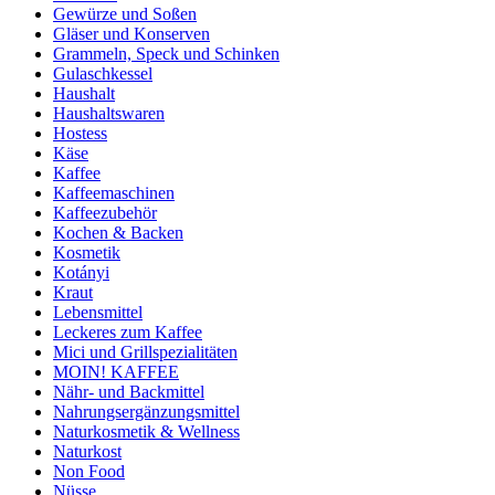
Gewürze und Soßen
Gläser und Konserven
Grammeln, Speck und Schinken
Gulaschkessel
Haushalt
Haushaltswaren
Hostess
Käse
Kaffee
Kaffeemaschinen
Kaffeezubehör
Kochen & Backen
Kosmetik
Kotányi
Kraut
Lebensmittel
Leckeres zum Kaffee
Mici und Grillspezialitäten
MOIN! KAFFEE
Nähr- und Backmittel
Nahrungsergänzungsmittel
Naturkosmetik & Wellness
Naturkost
Non Food
Nüsse