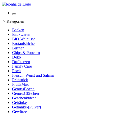
-> Kategorien
Backen
Backwaren
BIO Walnüsse
Brotaufstriche
Bücher
Chips & Popcorn
Deko
Duftkerzen
Family Care
Fisch
Fleisch, Wurst und Salami
Frühstück
FruttaMax
GenussBoxen
GenussGläschen
Geschenkideen
Getränke
Getränke-(Pulver)
Gewürze