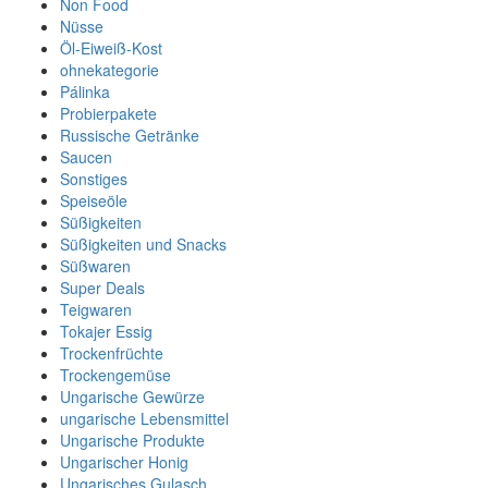
Non Food
Nüsse
Öl-Eiweiß-Kost
ohnekategorie
Pálinka
Probierpakete
Russische Getränke
Saucen
Sonstiges
Speiseöle
Süßigkeiten
Süßigkeiten und Snacks
Süßwaren
Super Deals
Teigwaren
Tokajer Essig
Trockenfrüchte
Trockengemüse
Ungarische Gewürze
ungarische Lebensmittel
Ungarische Produkte
Ungarischer Honig
Ungarisches Gulasch