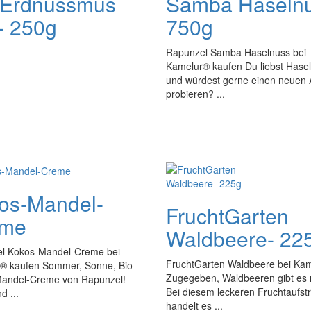
 Erdnussmus
Samba Haselnu
n- 250g
750g
Rapunzel Samba Haselnuss bei
Kamelur® kaufen Du liebst Hase
und würdest gerne einen neuen A
probieren? ...
os-Mandel-
FruchtGarten
eme
Waldbeere- 22
l Kokos-Mandel-Creme bei
FruchtGarten Waldbeere bei Ka
® kaufen Sommer, Sonne, Bio
Zugegeben, Waldbeeren gibt es n
andel-Creme von Rapunzel!
Bei diesem leckeren Fruchtaufstr
 ...
handelt es ...