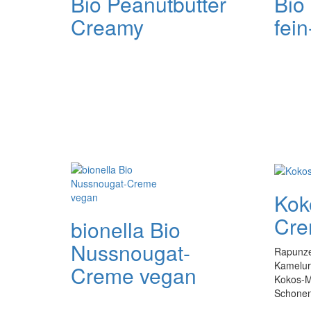
Bio Peanutbutter
Bio
Creamy
fei
Kok
Cr
bionella Bio
Nussnougat-​
Rapunze
Kamelur
Creme vegan
Kokos-M
Schonend