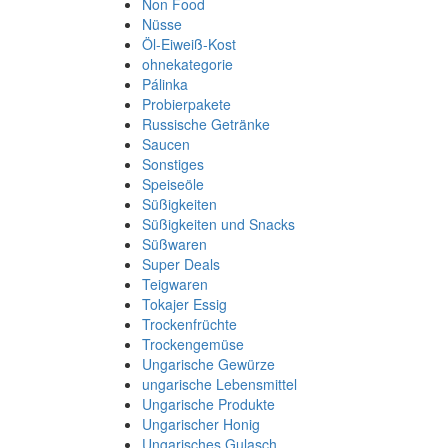
Non Food
Nüsse
Öl-Eiweiß-Kost
ohnekategorie
Pálinka
Probierpakete
Russische Getränke
Saucen
Sonstiges
Speiseöle
Süßigkeiten
Süßigkeiten und Snacks
Süßwaren
Super Deals
Teigwaren
Tokajer Essig
Trockenfrüchte
Trockengemüse
Ungarische Gewürze
ungarische Lebensmittel
Ungarische Produkte
Ungarischer Honig
Ungarisches Gulasch