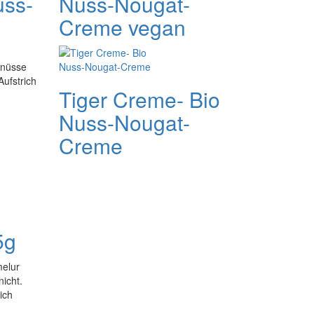
ss-
Nuss-Nougat-
Creme vegan
lnüsse
ufstrich
Tiger Creme- Bio
Nuss-​Nougat-
Creme
5g
melur
icht.
ich