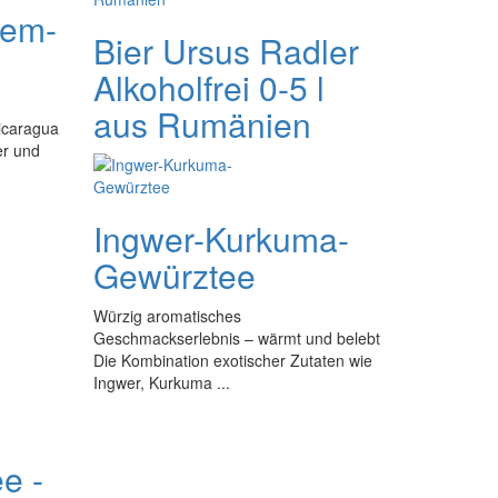
gem-
Bier Ursus Radler
Alkoholfrei 0-5 l
aus Rumänien
icaragua
er und
Ingwer-Kurkuma-
Gewürztee
Würzig aromatisches
Geschmackserlebnis – wärmt und belebt
Die Kombination exotischer Zutaten wie
Ingwer, Kurkuma ...
e -