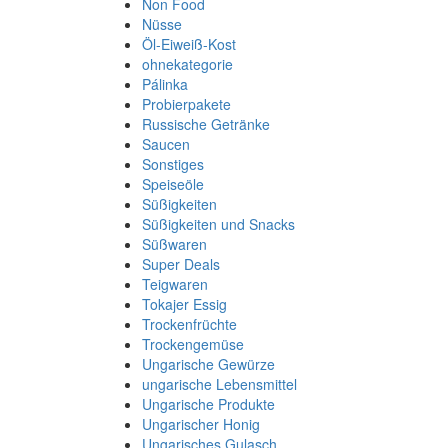
Non Food
Nüsse
Öl-Eiweiß-Kost
ohnekategorie
Pálinka
Probierpakete
Russische Getränke
Saucen
Sonstiges
Speiseöle
Süßigkeiten
Süßigkeiten und Snacks
Süßwaren
Super Deals
Teigwaren
Tokajer Essig
Trockenfrüchte
Trockengemüse
Ungarische Gewürze
ungarische Lebensmittel
Ungarische Produkte
Ungarischer Honig
Ungarisches Gulasch