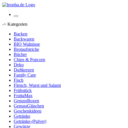
-> Kategorien
Backen
Backwaren
BIO Walnüsse
Brotaufstriche
Bücher
Chips & Popcorn
Deko
Duftkerzen
Family Care
Fisch
Fleisch, Wurst und Salami
Frühstück
FruttaMax
GenussBoxen
GenussGläschen
Geschenkideen
Getränke
Getränke-(Pulver)
Gewürze