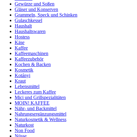
Gewürze und Soßen
Gläser und Konserven
Grammeln, Speck und Schinken
Gulaschkessel
Haushalt
Haushaltswaren
Hostess
Käse
Kaffee
Kaffeemaschinen
Kaffeezubehör
Kochen & Backen
Kosmetik
Kotányi
Kraut
Lebensmittel
Leckeres zum Kaffee
Mici und Grillspezialitäten
MOIN! KAFFEE
Nähr- und Backmittel
Nahrungsergänzungsmittel
Naturkosmetik & Wellness
Naturkost
Non Food
Nüsse