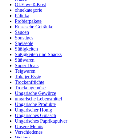
Öl-Eiweiß-Kost
ohnekategorie
Pálinka
Probierpakete
Russische Getränke
Saucen
Sonstiges
Speiseöle
Süßigkeiten
Süßigkeiten und Snacks
Süßwaren
Super Deals
Teigwaren
Tokajer Essig
Trockenfrüchte
Trockengemüse
Ungarische Gewürze
ungarische Lebensmittel
Ungarische Produkte
Ungarischer Honig
Ungarisches Gulasch
Ungarisches Paprikapulver
Unsere Menüs
Verschiedenes
Weitere