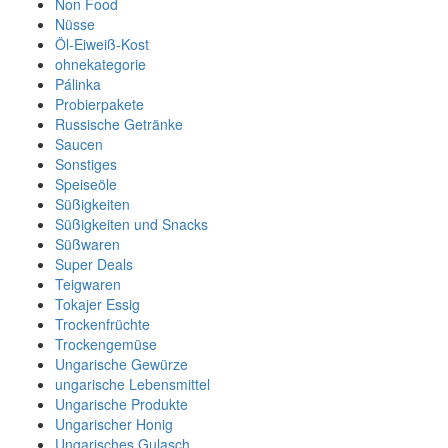
Non Food
Nüsse
Öl-Eiweiß-Kost
ohnekategorie
Pálinka
Probierpakete
Russische Getränke
Saucen
Sonstiges
Speiseöle
Süßigkeiten
Süßigkeiten und Snacks
Süßwaren
Super Deals
Teigwaren
Tokajer Essig
Trockenfrüchte
Trockengemüse
Ungarische Gewürze
ungarische Lebensmittel
Ungarische Produkte
Ungarischer Honig
Ungarisches Gulasch