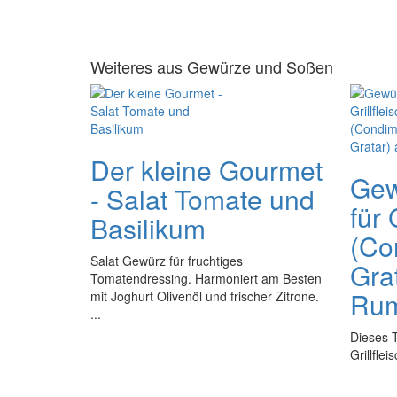
Weiteres aus Gewürze und Soßen
Der kleine Gourmet
Gew
- Salat Tomate und
für 
Basilikum
(Co
Salat Gewürz für fruchtiges
Gra
Tomatendressing. Harmoniert am Besten
Rum
mit Joghurt Olivenöl und frischer Zitrone.
...
Dieses 
Grillfle