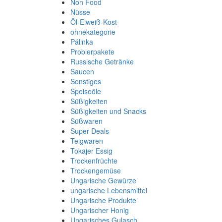
Non Food
Nüsse
Öl-Eiweiß-Kost
ohnekategorie
Pálinka
Probierpakete
Russische Getränke
Saucen
Sonstiges
Speiseöle
Süßigkeiten
Süßigkeiten und Snacks
Süßwaren
Super Deals
Teigwaren
Tokajer Essig
Trockenfrüchte
Trockengemüse
Ungarische Gewürze
ungarische Lebensmittel
Ungarische Produkte
Ungarischer Honig
Ungarisches Gulasch