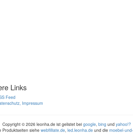
ere Links
SS Feed
atenschutz, Impressum
Copyright ©
2026 leonha.de ist gelistet bei
google
,
bing
und
yahoo!?
e Produktseiten siehe
webfilliate.de
,
led.leonha.de
und die
moebel-und-l