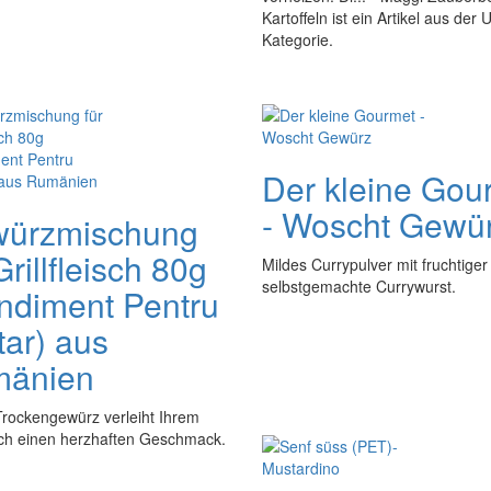
Kartoffeln ist ein Artikel aus 
Kategorie.
Der kleine Gou
- Woscht Gewü
ürzmischung
Grillfleisch 80g
Mildes Currypulver mit fruchtiger
selbstgemachte Currywurst.
ndiment Pentru
tar) aus
änien
Trockengewürz verleiht Ihrem
isch einen herzhaften Geschmack.