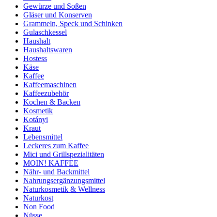
Gewürze und Soßen
Gläser und Konserven
Grammeln, Speck und Schinken
Gulaschkessel
Haushalt
Haushaltswaren
Hostess
Käse
Kaffee
Kaffeemaschinen
Kaffeezubehör
Kochen & Backen
Kosmetik
Kotányi
Kraut
Lebensmittel
Leckeres zum Kaffee
Mici und Grillspezialitäten
MOIN! KAFFEE
Nähr- und Backmittel
Nahrungsergänzungsmittel
Naturkosmetik & Wellness
Naturkost
Non Food
Nüsse