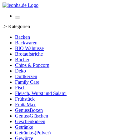
-> Kategorien
Backen
Backwaren
BIO Walnüsse
Brotaufstriche
Bücher
Chips & Popcorn
Deko
Duftkerzen
Family Care
Fisch
Fleisch, Wurst und Salami
Frühstück
FruttaMax
GenussBoxen
GenussGläschen
Geschenkideen
Getränke
Getränke-(Pulver)
Gewürze