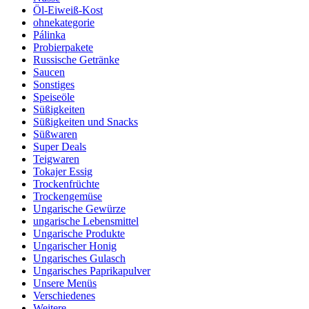
Öl-Eiweiß-Kost
ohnekategorie
Pálinka
Probierpakete
Russische Getränke
Saucen
Sonstiges
Speiseöle
Süßigkeiten
Süßigkeiten und Snacks
Süßwaren
Super Deals
Teigwaren
Tokajer Essig
Trockenfrüchte
Trockengemüse
Ungarische Gewürze
ungarische Lebensmittel
Ungarische Produkte
Ungarischer Honig
Ungarisches Gulasch
Ungarisches Paprikapulver
Unsere Menüs
Verschiedenes
Weitere