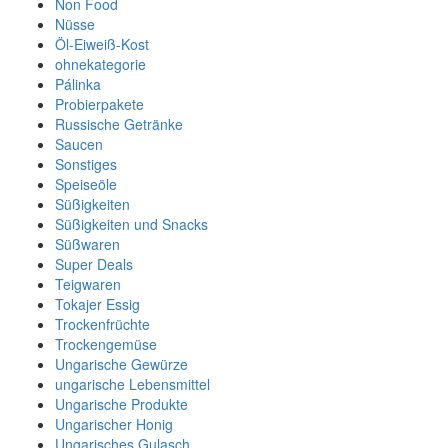
Non Food
Nüsse
Öl-Eiweiß-Kost
ohnekategorie
Pálinka
Probierpakete
Russische Getränke
Saucen
Sonstiges
Speiseöle
Süßigkeiten
Süßigkeiten und Snacks
Süßwaren
Super Deals
Teigwaren
Tokajer Essig
Trockenfrüchte
Trockengemüse
Ungarische Gewürze
ungarische Lebensmittel
Ungarische Produkte
Ungarischer Honig
Ungarisches Gulasch