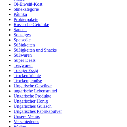
Öl-Eiweiß-Kost
ohnekategorie
Pálinka
Probierpakete
Russische Getränke
Saucen
Sonstiges
Speiseöle
Süßigkeiten
Süßigkeiten und Snacks
Süßwaren
Super Deals
Teigwaren
Tokajer Essig
Trockenfrüchte
Trockengemüse
Ungarische Gewürze
ungarische Lebensmittel
Ungarische Produkte
Ungarischer Honig
Ungarisches Gulasch
Ungarisches Paprikapulver
Unsere Menüs
Verschiedenes
Weitere