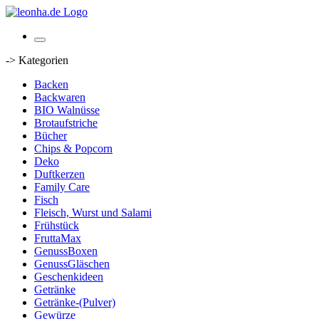
-> Kategorien
Backen
Backwaren
BIO Walnüsse
Brotaufstriche
Bücher
Chips & Popcorn
Deko
Duftkerzen
Family Care
Fisch
Fleisch, Wurst und Salami
Frühstück
FruttaMax
GenussBoxen
GenussGläschen
Geschenkideen
Getränke
Getränke-(Pulver)
Gewürze