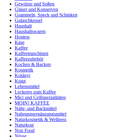
Gewürze und Soßen
Gläser und Konserven
Grammeln, Speck und Schinken
Gulaschkessel
Haushalt
Haushaltswaren
Hostess
Käse
Kaffee
Kaffeemaschinen
Kaffeezubehör
Kochen & Backen
Kosmetik
Kotányi
Kraut
Lebensmittel
Leckeres zum Kaffee
Mici und Grillspezialitäten
MOIN! KAFFEE
Nähr- und Backmittel
Nahrungsergänzungsmittel
Naturkosmetik & Wellness
Naturkost
Non Food
Nüsse