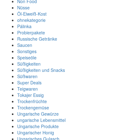
Non Food
Nüsse
Öl-Eiweiß-Kost
ohnekategorie
Pálinka
Probierpakete
Russische Getränke
Saucen
Sonstiges
Speiseöle
Süßigkeiten
Süßigkeiten und Snacks
Süßwaren
Super Deals
Teigwaren
Tokajer Essig
Trockenfrüchte
Trockengemüse
Ungarische Gewürze
ungarische Lebensmittel
Ungarische Produkte
Ungarischer Honig
Ungarisches Gulasch