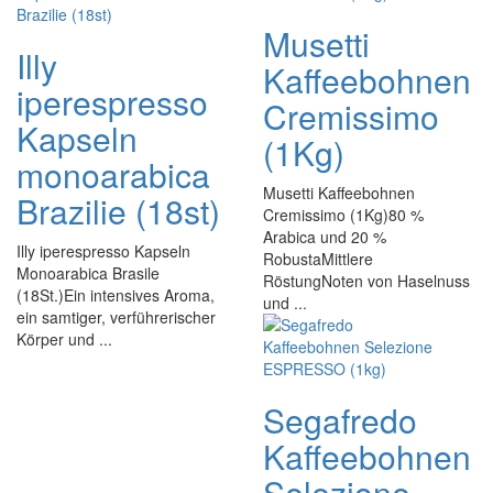
Musetti
Illy
Kaffeebohnen
iperespresso
Cremissimo
Kapseln
(1Kg)
monoarabica
Musetti Kaffeebohnen
Brazilie (18st)
Cremissimo (1Kg)80 %
Arabica und 20 %
Illy iperespresso Kapseln
RobustaMittlere
Monoarabica Brasile
RöstungNoten von Haselnuss
(18St.)Ein intensives Aroma,
und ...
ein samtiger, verführerischer
Körper und ...
Segafredo
Kaffeebohnen
Selezione