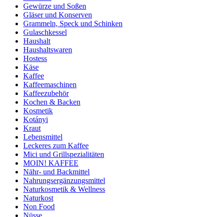
Gewürze und Soßen
Gläser und Konserven
Grammeln, Speck und Schinken
Gulaschkessel
Haushalt
Haushaltswaren
Hostess
Käse
Kaffee
Kaffeemaschinen
Kaffeezubehör
Kochen & Backen
Kosmetik
Kotányi
Kraut
Lebensmittel
Leckeres zum Kaffee
Mici und Grillspezialitäten
MOIN! KAFFEE
Nähr- und Backmittel
Nahrungsergänzungsmittel
Naturkosmetik & Wellness
Naturkost
Non Food
Nüsse