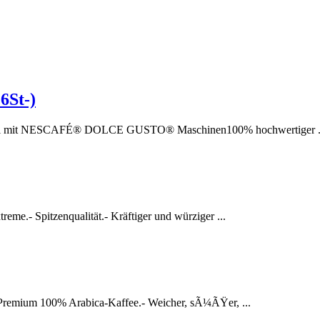
6St-)
bel mit NESCAFÉ® DOLCE GUSTO® Maschinen100% hochwertiger .
e.- Spitzenqualität.- Kräftiger und würziger ...
Premium 100% Arabica-Kaffee.- Weicher, sÃ¼ÃŸer, ...