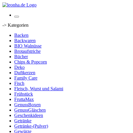
-> Kategorien
Backen
Backwaren
BIO Walnüsse
Brotaufstriche
Bücher
Chips & Popcorn
Deko
Duftkerzen
Family Care
Fisch
Fleisch, Wurst und Salami
Frühstück
FruttaMax
GenussBoxen
GenussGläschen
Geschenkideen
Getränke
Getränke-(Pulver)
Gewürze