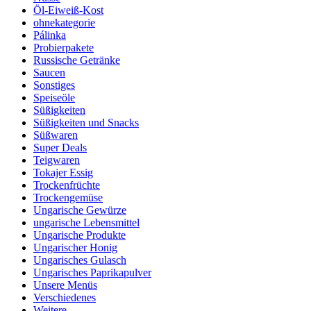
Öl-Eiweiß-Kost
ohnekategorie
Pálinka
Probierpakete
Russische Getränke
Saucen
Sonstiges
Speiseöle
Süßigkeiten
Süßigkeiten und Snacks
Süßwaren
Super Deals
Teigwaren
Tokajer Essig
Trockenfrüchte
Trockengemüse
Ungarische Gewürze
ungarische Lebensmittel
Ungarische Produkte
Ungarischer Honig
Ungarisches Gulasch
Ungarisches Paprikapulver
Unsere Menüs
Verschiedenes
Weitere