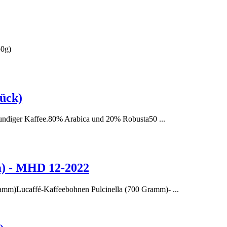
50g)
ück)
diger Kaffee.80% Arabica und 20% Robusta50 ...
m) - MHD 12-2022
ramm)Lucaffé-Kaffeebohnen Pulcinella (700 Gramm)- ...