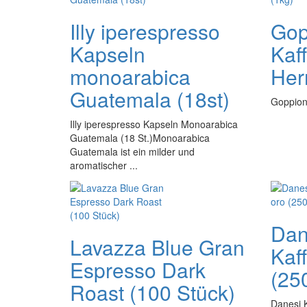
Illy iperespresso
Gop
Kapseln
Kaf
monoarabica
Her
Guatemala (18st)
Goppion
Illy iperespresso Kapseln Monoarabica
Guatemala (18 St.)Monoarabica
Guatemala ist ein milder und
aromatischer ...
Dan
Lavazza Blue Gran
Kaf
Espresso Dark
(25
Roast (100 Stück)
Danesi 