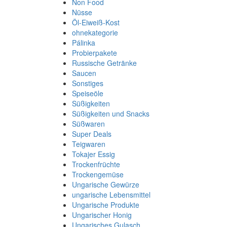
Non Food
Nüsse
Öl-Eiweiß-Kost
ohnekategorie
Pálinka
Probierpakete
Russische Getränke
Saucen
Sonstiges
Speiseöle
Süßigkeiten
Süßigkeiten und Snacks
Süßwaren
Super Deals
Teigwaren
Tokajer Essig
Trockenfrüchte
Trockengemüse
Ungarische Gewürze
ungarische Lebensmittel
Ungarische Produkte
Ungarischer Honig
Ungarisches Gulasch