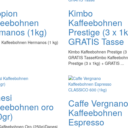
pion
Kimbo
feebohnen
Kaffeebohnen
manos (1kg)
Prestige (3 x 1
GRATIS Tasse
 Kaffeebohnen Hermanos (1 kg)
Kimbo Kaffeebohnen Prestige (3 
GRATIS TasseKimbo Kaffeeboh
Prestige (3 x 1kg) + GRATIS ...
esi
Caffe Vergnan
feebohnen oro
Kaffeebohnen
0gr)
Espresso
Kaffeebohnen Oro (250g)Danesi