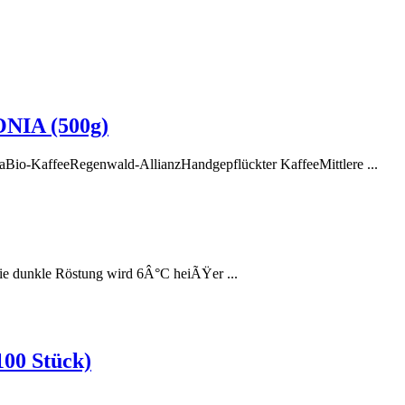
ONIA (500g)
o-KaffeeRegenwald-AllianzHandgepflückter KaffeeMittlere ...
)Die dunkle Röstung wird 6Â°C heiÃŸer ...
100 Stück)