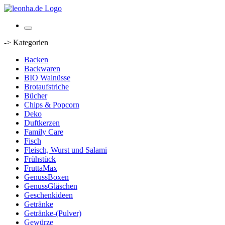
-> Kategorien
Backen
Backwaren
BIO Walnüsse
Brotaufstriche
Bücher
Chips & Popcorn
Deko
Duftkerzen
Family Care
Fisch
Fleisch, Wurst und Salami
Frühstück
FruttaMax
GenussBoxen
GenussGläschen
Geschenkideen
Getränke
Getränke-(Pulver)
Gewürze