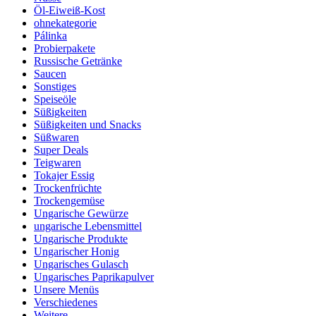
Öl-Eiweiß-Kost
ohnekategorie
Pálinka
Probierpakete
Russische Getränke
Saucen
Sonstiges
Speiseöle
Süßigkeiten
Süßigkeiten und Snacks
Süßwaren
Super Deals
Teigwaren
Tokajer Essig
Trockenfrüchte
Trockengemüse
Ungarische Gewürze
ungarische Lebensmittel
Ungarische Produkte
Ungarischer Honig
Ungarisches Gulasch
Ungarisches Paprikapulver
Unsere Menüs
Verschiedenes
Weitere