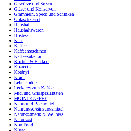
Gewürze und Soßen
Gläser und Konserven
Grammeln, Speck und Schinken
Gulaschkessel
Haushalt
Haushaltswaren
Hostess
Käse
Kaffee
Kaffeemaschinen
Kaffeezubehör
Kochen & Backen
Kosmetik
Kotányi
Kraut
Lebensmittel
Leckeres zum Kaffee
Mici und Grillspezialitäten
MOIN! KAFFEE
Nähr- und Backmittel
Nahrungsergänzungsmittel
Naturkosmetik & Wellness
Naturkost
Non Food
Nüsse