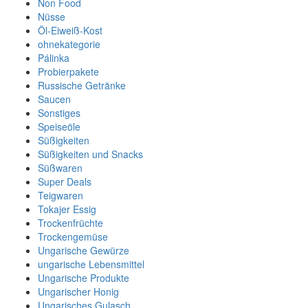
Non Food
Nüsse
Öl-Eiweiß-Kost
ohnekategorie
Pálinka
Probierpakete
Russische Getränke
Saucen
Sonstiges
Speiseöle
Süßigkeiten
Süßigkeiten und Snacks
Süßwaren
Super Deals
Teigwaren
Tokajer Essig
Trockenfrüchte
Trockengemüse
Ungarische Gewürze
ungarische Lebensmittel
Ungarische Produkte
Ungarischer Honig
Ungarisches Gulasch