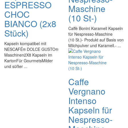
ESPRESSO
Maschine
CHOC
(10 St-)
BIANCO (2x8
Caffè Bonini Karamell Kapseln
Stück)
für Nespresso-Maschine
(10 St.)- Produkt auf Basis von
Kapseln kompatibel mit
Milchpulver und Karamell.- ...
NESCAFÉ® DOLCE GUSTO®
Maschinen2X8 Kapseln im
KartonFür GourmetsMilder
und süßer ...
Caffe
Vergnano
Intenso
Kapseln für
Nespresso-