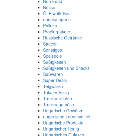
Non Food
Nüsse
Öl-Eiweiß-Kost
ohnekategorie
Pálinka
Probierpakete
Russische Getränke
Saucen
Sonstiges
Speiseöle
Süßigkeiten
Süßigkeiten und Snacks
Süßwaren
Super Deals
Teigwaren
Tokajer Essig
Trockenfrüchte
Trockengemüse
Ungarische Gewürze
ungarische Lebensmittel
Ungarische Produkte
Ungarischer Honig
Ungarisches Gulasch