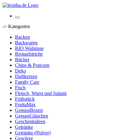
-> Kategorien
Backen
Backwaren
BIO Walnüsse
Brotaufstriche
Bücher
Chips & Popcorn
Deko
Duftkerzen
Family Care
Fisch
Fleisch, Wurst und Salami
Frühstück
FruttaMax
GenussBoxen
GenussGläschen
Geschenkideen
Getränke
Getränke-(Pulver)
Gewürze