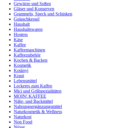
Gewürze und Soßen
Gläser und Konserven
Grammeln, Speck und Schinken
Gulaschkessel
Haushalt
Haushaltswaren
Hostess
Käse
Kaffee
Kaffeemaschinen
Kaffeezubehör
Kochen & Backen
Kosmetik
Kotányi
Kraut
Lebensmittel
Leckeres zum Kaffee
Mici und Grillspezialitäten
MOIN! KAFFEE
Nähr- und Backmittel
Nahrungsergänzungsmittel
Naturkosmetik & Wellness
Naturkost
Non Food
Nüsse