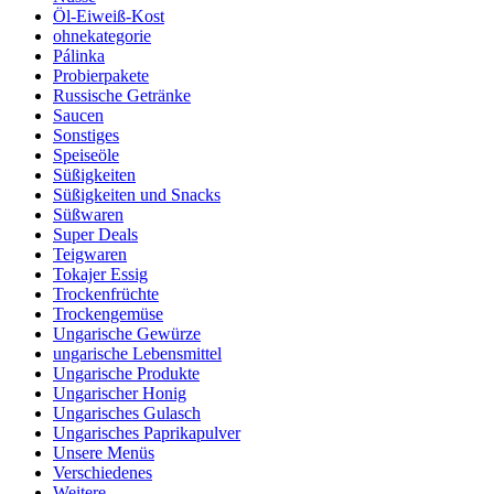
Öl-Eiweiß-Kost
ohnekategorie
Pálinka
Probierpakete
Russische Getränke
Saucen
Sonstiges
Speiseöle
Süßigkeiten
Süßigkeiten und Snacks
Süßwaren
Super Deals
Teigwaren
Tokajer Essig
Trockenfrüchte
Trockengemüse
Ungarische Gewürze
ungarische Lebensmittel
Ungarische Produkte
Ungarischer Honig
Ungarisches Gulasch
Ungarisches Paprikapulver
Unsere Menüs
Verschiedenes
Weitere