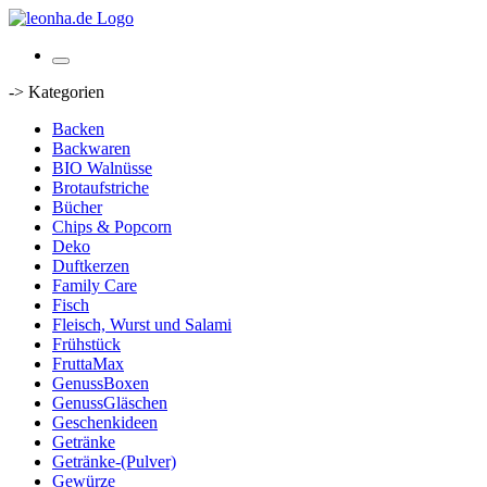
-> Kategorien
Backen
Backwaren
BIO Walnüsse
Brotaufstriche
Bücher
Chips & Popcorn
Deko
Duftkerzen
Family Care
Fisch
Fleisch, Wurst und Salami
Frühstück
FruttaMax
GenussBoxen
GenussGläschen
Geschenkideen
Getränke
Getränke-(Pulver)
Gewürze