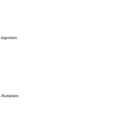
mportiert.
us Rumänien.