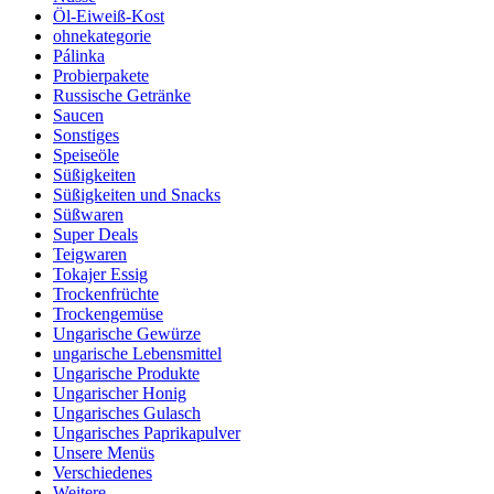
Öl-Eiweiß-Kost
ohnekategorie
Pálinka
Probierpakete
Russische Getränke
Saucen
Sonstiges
Speiseöle
Süßigkeiten
Süßigkeiten und Snacks
Süßwaren
Super Deals
Teigwaren
Tokajer Essig
Trockenfrüchte
Trockengemüse
Ungarische Gewürze
ungarische Lebensmittel
Ungarische Produkte
Ungarischer Honig
Ungarisches Gulasch
Ungarisches Paprikapulver
Unsere Menüs
Verschiedenes
Weitere