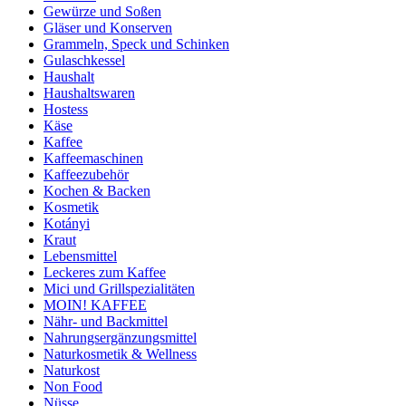
Gewürze und Soßen
Gläser und Konserven
Grammeln, Speck und Schinken
Gulaschkessel
Haushalt
Haushaltswaren
Hostess
Käse
Kaffee
Kaffeemaschinen
Kaffeezubehör
Kochen & Backen
Kosmetik
Kotányi
Kraut
Lebensmittel
Leckeres zum Kaffee
Mici und Grillspezialitäten
MOIN! KAFFEE
Nähr- und Backmittel
Nahrungsergänzungsmittel
Naturkosmetik & Wellness
Naturkost
Non Food
Nüsse