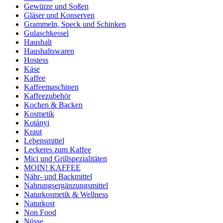
Gewürze und Soßen
Gläser und Konserven
Grammeln, Speck und Schinken
Gulaschkessel
Haushalt
Haushaltswaren
Hostess
Käse
Kaffee
Kaffeemaschinen
Kaffeezubehör
Kochen & Backen
Kosmetik
Kotányi
Kraut
Lebensmittel
Leckeres zum Kaffee
Mici und Grillspezialitäten
MOIN! KAFFEE
Nähr- und Backmittel
Nahrungsergänzungsmittel
Naturkosmetik & Wellness
Naturkost
Non Food
Nüsse