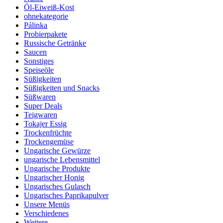
Öl-Eiweiß-Kost
ohnekategorie
Pálinka
Probierpakete
Russische Getränke
Saucen
Sonstiges
Speiseöle
Süßigkeiten
Süßigkeiten und Snacks
Süßwaren
Super Deals
Teigwaren
Tokajer Essig
Trockenfrüchte
Trockengemüse
Ungarische Gewürze
ungarische Lebensmittel
Ungarische Produkte
Ungarischer Honig
Ungarisches Gulasch
Ungarisches Paprikapulver
Unsere Menüs
Verschiedenes
Weitere