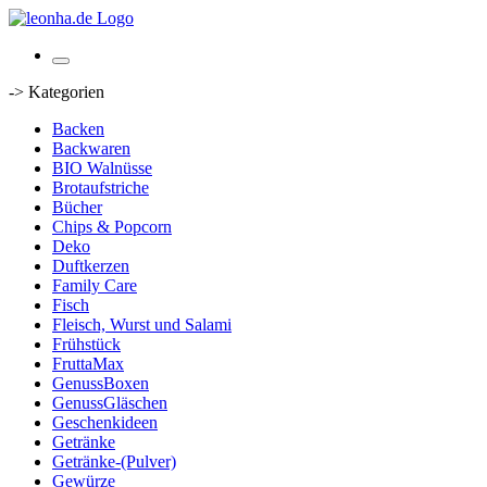
-> Kategorien
Backen
Backwaren
BIO Walnüsse
Brotaufstriche
Bücher
Chips & Popcorn
Deko
Duftkerzen
Family Care
Fisch
Fleisch, Wurst und Salami
Frühstück
FruttaMax
GenussBoxen
GenussGläschen
Geschenkideen
Getränke
Getränke-(Pulver)
Gewürze