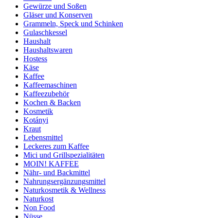
Gewürze und Soßen
Gläser und Konserven
Grammeln, Speck und Schinken
Gulaschkessel
Haushalt
Haushaltswaren
Hostess
Käse
Kaffee
Kaffeemaschinen
Kaffeezubehör
Kochen & Backen
Kosmetik
Kotányi
Kraut
Lebensmittel
Leckeres zum Kaffee
Mici und Grillspezialitäten
MOIN! KAFFEE
Nähr- und Backmittel
Nahrungsergänzungsmittel
Naturkosmetik & Wellness
Naturkost
Non Food
Nüsse