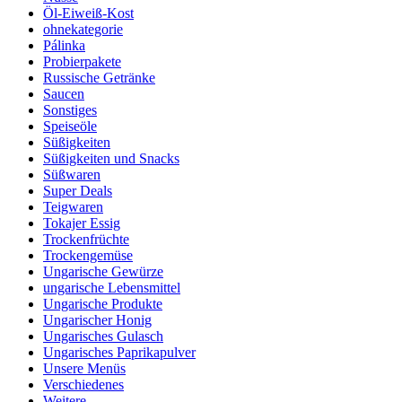
Öl-Eiweiß-Kost
ohnekategorie
Pálinka
Probierpakete
Russische Getränke
Saucen
Sonstiges
Speiseöle
Süßigkeiten
Süßigkeiten und Snacks
Süßwaren
Super Deals
Teigwaren
Tokajer Essig
Trockenfrüchte
Trockengemüse
Ungarische Gewürze
ungarische Lebensmittel
Ungarische Produkte
Ungarischer Honig
Ungarisches Gulasch
Ungarisches Paprikapulver
Unsere Menüs
Verschiedenes
Weitere