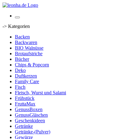
-> Kategorien
Backen
Backwaren
BIO Walnüsse
Brotaufstriche
Bücher
Chips & Popcorn
Deko
Duftkerzen
Family Care
Fisch
Fleisch, Wurst und Salami
Frühstück
FruttaMax
GenussBoxen
GenussGläschen
Geschenkideen
Getränke
Getränke-(Pulver)
Gewürze