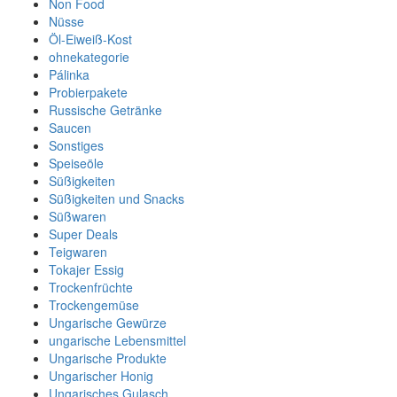
Non Food
Nüsse
Öl-Eiweiß-Kost
ohnekategorie
Pálinka
Probierpakete
Russische Getränke
Saucen
Sonstiges
Speiseöle
Süßigkeiten
Süßigkeiten und Snacks
Süßwaren
Super Deals
Teigwaren
Tokajer Essig
Trockenfrüchte
Trockengemüse
Ungarische Gewürze
ungarische Lebensmittel
Ungarische Produkte
Ungarischer Honig
Ungarisches Gulasch