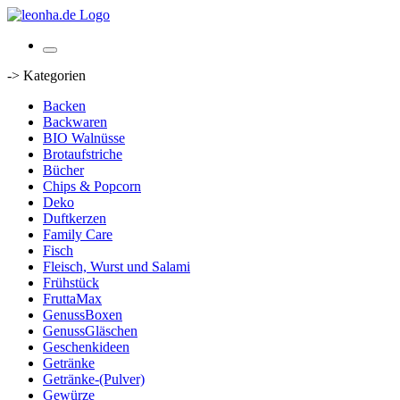
-> Kategorien
Backen
Backwaren
BIO Walnüsse
Brotaufstriche
Bücher
Chips & Popcorn
Deko
Duftkerzen
Family Care
Fisch
Fleisch, Wurst und Salami
Frühstück
FruttaMax
GenussBoxen
GenussGläschen
Geschenkideen
Getränke
Getränke-(Pulver)
Gewürze