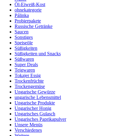
Öl-Eiweiß-Kost
ohnekategorie
Pálinka
Probierpakete
Russische Getränke
Saucen
Sonstiges
Speiseöle
Süßigkeiten
Süßigkeiten und Snacks
Süßwaren
Super Deals
Teigwaren
Tokajer Essig
Trockenfrüchte
Trockengemüse
Ungarische Gewürze
ungarische Lebensmittel
Ungarische Produkte
Ungarischer Honig
Ungarisches Gulasch
Ungarisches Paprikapulver
Unsere Menüs
Verschiedenes
Weitere