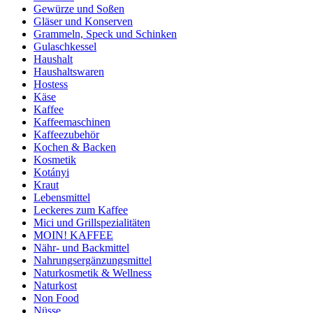
Gewürze und Soßen
Gläser und Konserven
Grammeln, Speck und Schinken
Gulaschkessel
Haushalt
Haushaltswaren
Hostess
Käse
Kaffee
Kaffeemaschinen
Kaffeezubehör
Kochen & Backen
Kosmetik
Kotányi
Kraut
Lebensmittel
Leckeres zum Kaffee
Mici und Grillspezialitäten
MOIN! KAFFEE
Nähr- und Backmittel
Nahrungsergänzungsmittel
Naturkosmetik & Wellness
Naturkost
Non Food
Nüsse