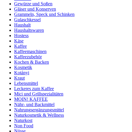
Gewürze und Soßen
Gläser und Konserven
Grammeln, Speck und Schinken
Gulaschkessel
Haushalt
Haushaltswaren
Hostess
Käse
Kaffee
Kaffeemaschinen
Kaffeezubehör
Kochen & Backen
Kosmetik
Kotányi
Kraut
Lebensmittel
Leckeres zum Kaffee
Mici und Grillspezialitäten
MOIN! KAFFEE
Nähr- und Backmittel
Nahrungsergänzungsmittel
Naturkosmetik & Wellness
Naturkost
Non Food
Nüsse