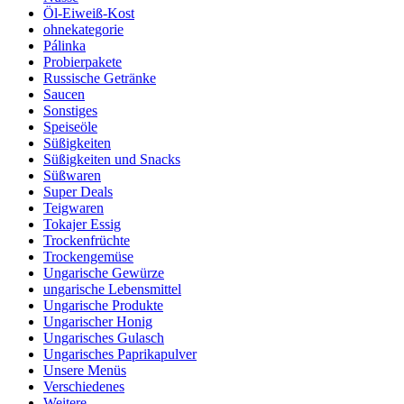
Öl-Eiweiß-Kost
ohnekategorie
Pálinka
Probierpakete
Russische Getränke
Saucen
Sonstiges
Speiseöle
Süßigkeiten
Süßigkeiten und Snacks
Süßwaren
Super Deals
Teigwaren
Tokajer Essig
Trockenfrüchte
Trockengemüse
Ungarische Gewürze
ungarische Lebensmittel
Ungarische Produkte
Ungarischer Honig
Ungarisches Gulasch
Ungarisches Paprikapulver
Unsere Menüs
Verschiedenes
Weitere