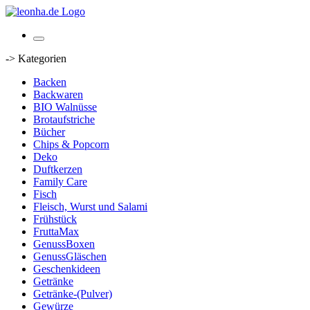
-> Kategorien
Backen
Backwaren
BIO Walnüsse
Brotaufstriche
Bücher
Chips & Popcorn
Deko
Duftkerzen
Family Care
Fisch
Fleisch, Wurst und Salami
Frühstück
FruttaMax
GenussBoxen
GenussGläschen
Geschenkideen
Getränke
Getränke-(Pulver)
Gewürze