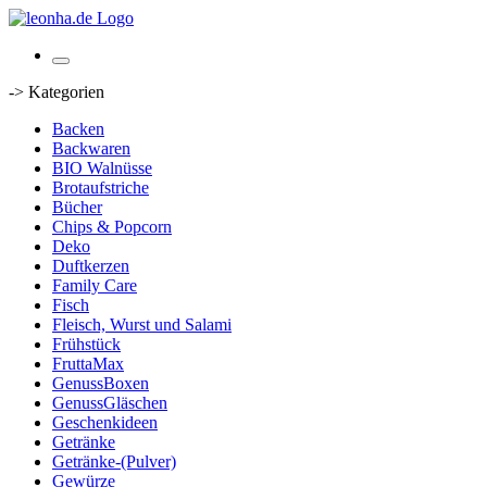
-> Kategorien
Backen
Backwaren
BIO Walnüsse
Brotaufstriche
Bücher
Chips & Popcorn
Deko
Duftkerzen
Family Care
Fisch
Fleisch, Wurst und Salami
Frühstück
FruttaMax
GenussBoxen
GenussGläschen
Geschenkideen
Getränke
Getränke-(Pulver)
Gewürze