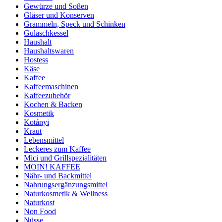
Gewürze und Soßen
Gläser und Konserven
Grammeln, Speck und Schinken
Gulaschkessel
Haushalt
Haushaltswaren
Hostess
Käse
Kaffee
Kaffeemaschinen
Kaffeezubehör
Kochen & Backen
Kosmetik
Kotányi
Kraut
Lebensmittel
Leckeres zum Kaffee
Mici und Grillspezialitäten
MOIN! KAFFEE
Nähr- und Backmittel
Nahrungsergänzungsmittel
Naturkosmetik & Wellness
Naturkost
Non Food
Nüsse