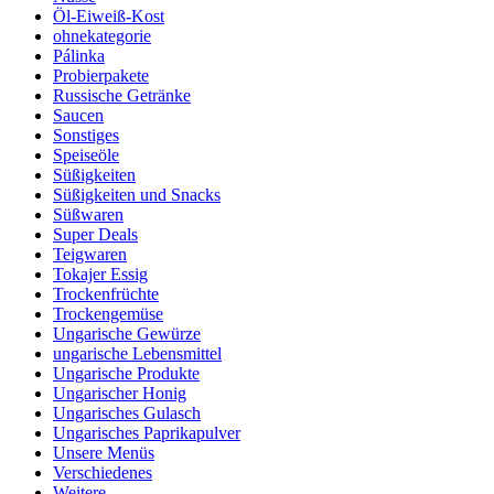
Öl-Eiweiß-Kost
ohnekategorie
Pálinka
Probierpakete
Russische Getränke
Saucen
Sonstiges
Speiseöle
Süßigkeiten
Süßigkeiten und Snacks
Süßwaren
Super Deals
Teigwaren
Tokajer Essig
Trockenfrüchte
Trockengemüse
Ungarische Gewürze
ungarische Lebensmittel
Ungarische Produkte
Ungarischer Honig
Ungarisches Gulasch
Ungarisches Paprikapulver
Unsere Menüs
Verschiedenes
Weitere