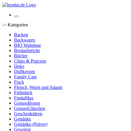
-> Kategorien
Backen
Backwaren
BIO Walnüsse
Brotaufstriche
Bücher
Chips & Popcorn
Deko
Duftkerzen
Family Care
Fisch
Fleisch, Wurst und Salami
Frühstück
FruttaMax
GenussBoxen
GenussGläschen
Geschenkideen
Getränke
Getränke-(Pulver)
Gewürze