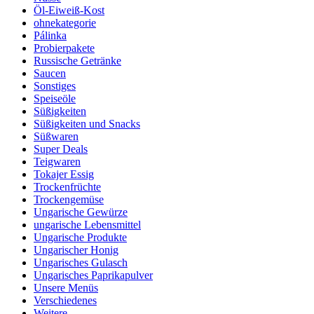
Öl-Eiweiß-Kost
ohnekategorie
Pálinka
Probierpakete
Russische Getränke
Saucen
Sonstiges
Speiseöle
Süßigkeiten
Süßigkeiten und Snacks
Süßwaren
Super Deals
Teigwaren
Tokajer Essig
Trockenfrüchte
Trockengemüse
Ungarische Gewürze
ungarische Lebensmittel
Ungarische Produkte
Ungarischer Honig
Ungarisches Gulasch
Ungarisches Paprikapulver
Unsere Menüs
Verschiedenes
Weitere