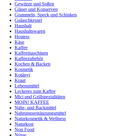
Gewürze und Soßen
Gläser und Konserven
Grammeln, Speck und Schinken
Gulaschkessel
Haushalt
Haushaltswaren
Hostess
Käse
Kaffee
Kaffeemaschinen
Kaffeezubehör
Kochen & Backen
Kosmetik
Kotányi
Kraut
Lebensmittel
Leckeres zum Kaffee
Mici und Grillspezialitäten
MOIN! KAFFEE
Nähr- und Backmittel
Nahrungsergänzungsmittel
Naturkosmetik & Wellness
Naturkost
Non Food
Nüsse