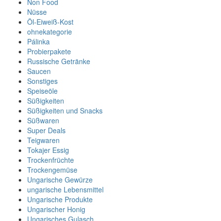
Non Food
Nüsse
Öl-Eiweiß-Kost
ohnekategorie
Pálinka
Probierpakete
Russische Getränke
Saucen
Sonstiges
Speiseöle
Süßigkeiten
Süßigkeiten und Snacks
Süßwaren
Super Deals
Teigwaren
Tokajer Essig
Trockenfrüchte
Trockengemüse
Ungarische Gewürze
ungarische Lebensmittel
Ungarische Produkte
Ungarischer Honig
Ungarisches Gulasch