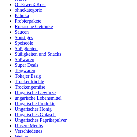
Öl-Eiweiß-Kost
ohnekategorie
Pálinka
Probierpakete
Russische Getränke
Saucen
Sonstiges
Speiseöle
Süßigkeiten
Süßigkeiten und Snacks
Süßwaren
Super Deals
Teigwaren
Tokajer Essig
Trockenfrüchte
Trockengemüse
Ungarische Gewürze
ungarische Lebensmittel
Ungarische Produkte
Ungarischer Honig
Ungarisches Gulasch
Ungarisches Paprikapulver
Unsere Menüs
Verschiedenes
Weitere