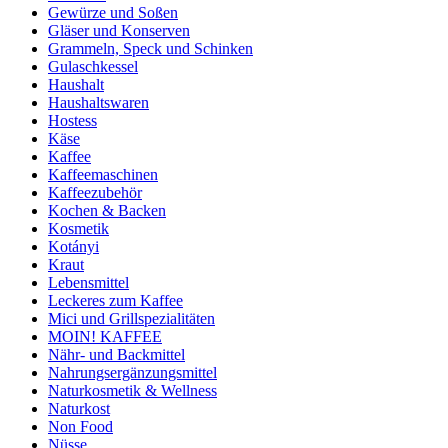
Gewürze und Soßen
Gläser und Konserven
Grammeln, Speck und Schinken
Gulaschkessel
Haushalt
Haushaltswaren
Hostess
Käse
Kaffee
Kaffeemaschinen
Kaffeezubehör
Kochen & Backen
Kosmetik
Kotányi
Kraut
Lebensmittel
Leckeres zum Kaffee
Mici und Grillspezialitäten
MOIN! KAFFEE
Nähr- und Backmittel
Nahrungsergänzungsmittel
Naturkosmetik & Wellness
Naturkost
Non Food
Nüsse