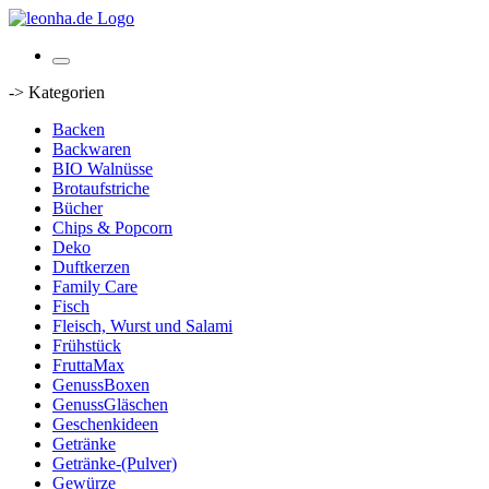
-> Kategorien
Backen
Backwaren
BIO Walnüsse
Brotaufstriche
Bücher
Chips & Popcorn
Deko
Duftkerzen
Family Care
Fisch
Fleisch, Wurst und Salami
Frühstück
FruttaMax
GenussBoxen
GenussGläschen
Geschenkideen
Getränke
Getränke-(Pulver)
Gewürze