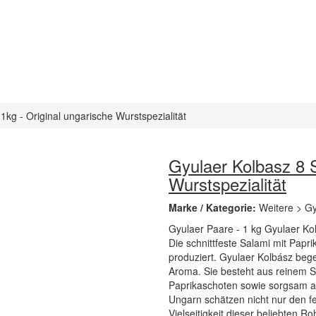
1kg - Original ungarische Wurstspezialität
Gyulaer Kolbasz 8 S
Wurstspezialität
Marke / Kategorie:
Weitere > G
Gyulaer Paare - 1 kg Gyulaer Kolb
Die schnittfeste Salami mit Papri
produziert. Gyulaer Kolbász beg
Aroma. Sie besteht aus reinem S
Paprikaschoten sowie sorgsam a
Ungarn schätzen nicht nur den 
Vielseitigkeit dieser beliebten R