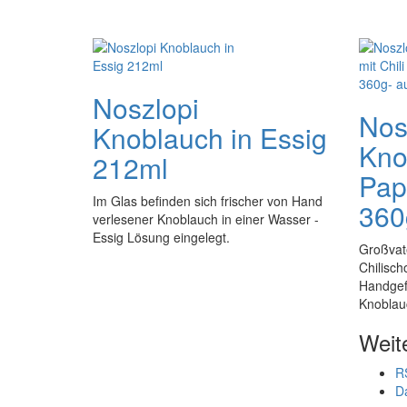
Noszlopi
Nos
Knoblauch in Essig
Kno
212ml
Pap
Im Glas befinden sich frischer von Hand
360
verlesener Knoblauch in einer Wasser -
Essig Lösung eingelegt.
Großvat
Chilisch
Handgefe
Knoblauc
Weit
R
D