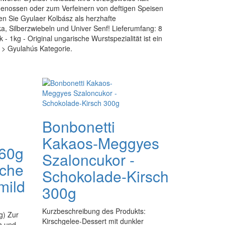
genossen oder zum Verfeinern von deftigen Speisen
en Sie Gyulaer Kolbász als herzhafte
a, Silberzwiebeln und Univer Senf! Lieferumfang: 8
 - 1kg - Original ungarische Wurstspezialität ist ein
e > Gyulahús Kategorie.
Bonbonetti
Kakaos-Meggyes
160g
Szaloncukor -
sche
Schokolade-Kirsch
mild
300g
Kurzbeschreibung des Produkts:
g) Zur
Kirschgelee-Dessert mit dunkler
 und ...