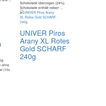
Schokolade überzogen (24%).
Schokolade enthält neben ...
UNIVER Piros
Arany XL Rotes
m
Gold SCHARF
240g
50g
e ohne
el (10x