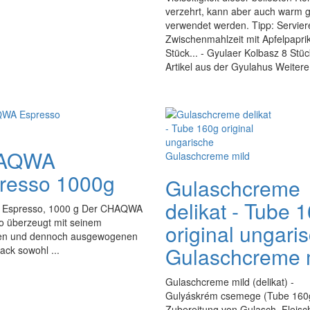
verzehrt, kann aber auch warm 
verwendet werden. Tipp: Servier
Zwischenmahlzeit mit Apfelpaprik
Stück... - Gyulaer Kolbasz 8 Stück
Artikel aus der Gyulahus Weiter
AQWA
resso 1000g
Gulaschcreme
delikat - Tube 
Espresso, 1000 g Der CHAQWA
o überzeugt mit seinem
original ungari
ven und dennoch ausgewogenen
Gulaschcreme 
ck sowohl ...
Gulaschcreme mild (delikat) -
Gulyáskrém csemege (Tube 160
Zubereitung von Gulasch, Fleisch