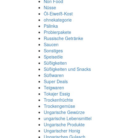
Non Food
Nüsse
Öl-Eiweiß-Kost
ohnekategorie
Pálinka
Probierpakete
Russische Getränke
Saucen
Sonstiges
Speiseöle
Süßigkeiten
Süßigkeiten und Snacks
Süßwaren
Super Deals
Teigwaren
Tokajer Essig
Trockenfrüchte
Trockengemüse
Ungarische Gewürze
ungarische Lebensmittel
Ungarische Produkte
Ungarischer Honig
Ungarisches Gulasch