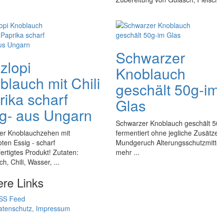
Schwarzer
zlopi
Knoblauch
blauch mit Chili
geschält 50g-i
rika scharf
Glas
g- aus Ungarn
Schwarzer Knoblauch geschält 
er Knoblauchzehen mit
fermentiert ohne jegliche Zusätz
oten Essig - scharf
Mundgeruch Alterungsschutzmitt
rtigtes Produkt! Zutaten:
mehr ...
h, Chili, Wasser, ...
ere Links
SS Feed
atenschutz, Impressum