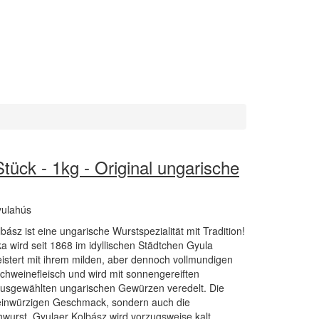
tück - 1kg - Original ungarische
yulahús
ász ist eine ungarische Wurstspezialität mit Tradition!
ka wird seit 1868 im idyllischen Städtchen Gyula
eistert mit ihrem milden, aber dennoch vollmundigen
chweinefleisch und wird mit sonnengereiften
usgewählten ungarischen Gewürzen veredelt. Die
feinwürzigen Geschmack, sondern auch die
ohwurst. Gyulaer Kolbász wird vorzugsweise kalt