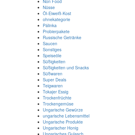
Non Food
Nüsse
Öl-Eiweiß-Kost
ohnekategorie
Pálinka
Probierpakete
Russische Getränke
Saucen
Sonstiges
Speiseöle
Süßigkeiten
Süßigkeiten und Snacks
Süßwaren
Super Deals
Teigwaren
Tokajer Essig
Trockenfrüchte
Trockengemüse
Ungarische Gewürze
ungarische Lebensmittel
Ungarische Produkte
Ungarischer Honig
Ungarisches Gulasch