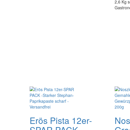
2,6 Kg s
Gastron
Erös Pista 12er-
Nos
SPAR PACK -
Gro