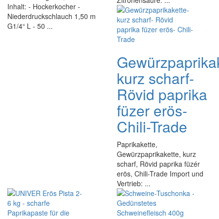
Zitronensäure. ...
Inhalt: - Hockerkocher -
Niederdruckschlauch 1,50 m
G1/4“ L - 50 ...
Gewürzpaprikak
kurz scharf-
Rövid paprika
füzer erös-
Chili-Trade
Paprikakette,
Gewürzpaprikakette, kurz
scharf, Rövid paprika füzér
erös, Chili-Trade Import und
Vertrieb: ...