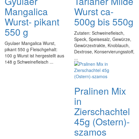
Gyulaer
Tarianer Milde
Mangalica
Wurst ca-
Wurst- pikant
500g bis 550g
550 g
Zutaten: Schweinefleisch,
Speck, Speisesalz, Gewürze,
Gyulaer Mangalica Wurst,
Gewürzextrakte, Knoblauch,
pikant 550 g Fleischgehalt:
Dextrose, Konservierungsstoff,
100 g Wurst ist hergestellt aus
...
148 g Schweinefleisch ...
Pralinen Mix
in
Zierschachtel
45g (Ostern)-
szamos