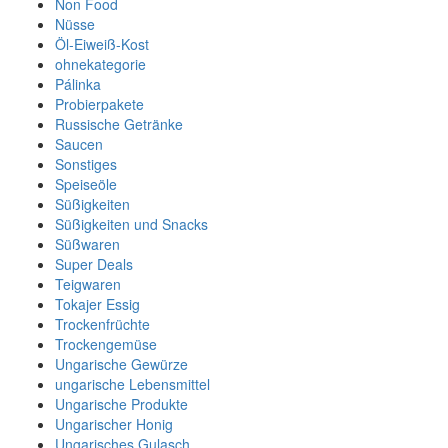
Non Food
Nüsse
Öl-Eiweiß-Kost
ohnekategorie
Pálinka
Probierpakete
Russische Getränke
Saucen
Sonstiges
Speiseöle
Süßigkeiten
Süßigkeiten und Snacks
Süßwaren
Super Deals
Teigwaren
Tokajer Essig
Trockenfrüchte
Trockengemüse
Ungarische Gewürze
ungarische Lebensmittel
Ungarische Produkte
Ungarischer Honig
Ungarisches Gulasch