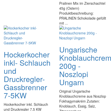
Pralinen Mix im Zierschachtel
45g (Ostern)
Produktbeschreibung:
PRALINEN Schokolade gefüllt
mit ...
Ungarische
Hockerkocher
Knoblauchcre
inkl- Schlauch
200g -
und
Noszlopi
Druckregler-
Ungarn
Gassbrenner
Original Ungarische
7-5KW
Knoblauchcreme aus Noszlop
Fokhagymakrém Zutaten:
Hockerkocher inkl. Schlauch
Knoblauch, Essig, Salz,
und Druckregler 7,5 KW