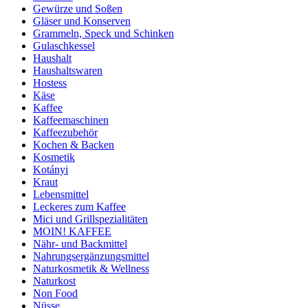
Gewürze und Soßen
Gläser und Konserven
Grammeln, Speck und Schinken
Gulaschkessel
Haushalt
Haushaltswaren
Hostess
Käse
Kaffee
Kaffeemaschinen
Kaffeezubehör
Kochen & Backen
Kosmetik
Kotányi
Kraut
Lebensmittel
Leckeres zum Kaffee
Mici und Grillspezialitäten
MOIN! KAFFEE
Nähr- und Backmittel
Nahrungsergänzungsmittel
Naturkosmetik & Wellness
Naturkost
Non Food
Nüsse