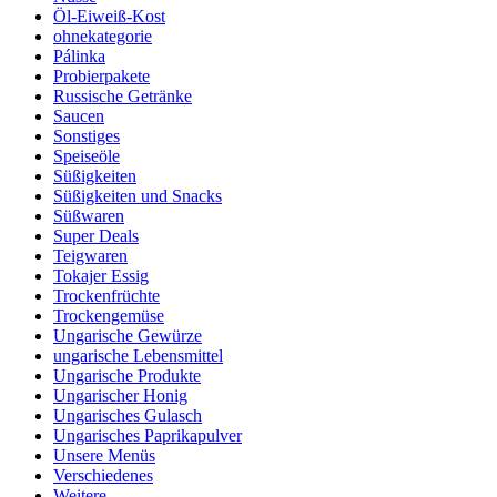
Öl-Eiweiß-Kost
ohnekategorie
Pálinka
Probierpakete
Russische Getränke
Saucen
Sonstiges
Speiseöle
Süßigkeiten
Süßigkeiten und Snacks
Süßwaren
Super Deals
Teigwaren
Tokajer Essig
Trockenfrüchte
Trockengemüse
Ungarische Gewürze
ungarische Lebensmittel
Ungarische Produkte
Ungarischer Honig
Ungarisches Gulasch
Ungarisches Paprikapulver
Unsere Menüs
Verschiedenes
Weitere