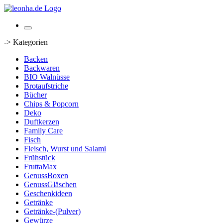
-> Kategorien
Backen
Backwaren
BIO Walnüsse
Brotaufstriche
Bücher
Chips & Popcorn
Deko
Duftkerzen
Family Care
Fisch
Fleisch, Wurst und Salami
Frühstück
FruttaMax
GenussBoxen
GenussGläschen
Geschenkideen
Getränke
Getränke-(Pulver)
Gewürze