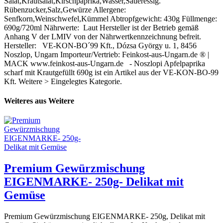
Salat,Krautsalat,Kirschpaprika,Wasser,Saueressig.
Rübenzucker,Salz,Gewürze Allergene:
Senfkorn,Weinschwefel,Kümmel Abtropfgewicht: 430g Füllmenge:
690g/720ml Nährwerte: Laut Hersteller ist der Betrieb gemäß
Anhang V der LMIV von der Nährwertkennzeichnung befreit.
Hersteller: VE-KON-BO´99 Kft., Dózsa György u. 1, 8456
Noszlop, Ungarn Importeur/Vertrieb: Feinkost-aus-Ungarn.de ® |
MACK www.feinkost-aus-Ungarn.de - Noszlopi Apfelpaprika
scharf mit Krautgefüllt 690g ist ein Artikel aus der VE-KON-BO-99
Kft. Weitere > Eingelegtes Kategorie.
Weiteres aus Weitere
Premium Gewürzmischung
EIGENMARKE- 250g- Delikat mit
Gemüse
Premium Gewürzmischung EIGENMARKE- 250g, Delikat mit