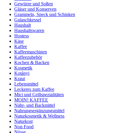
Gewürze und Soßen
Gläser und Konserven
Grammeln, Speck und Schinken
Gulaschkessel
Haushalt
Haushaltswaren
Hostess
Käse
Kaffee
Kaffeemaschinen
Kaffeezubehör
Kochen & Backen
Kosmetik
Kotányi
Kraut
Lebensmittel
Leckeres zum Kaffee
Mici und Grillspezialitäten
MOIN! KAFFEE
Nähr- und Backmittel
Nahrungsergänzungsmittel
Naturkosmetik & Wellness
Naturkost
Non Food
Nüsse