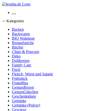
-> Kategorien
Backen
Backwaren
BIO Walnüsse
Brotaufstriche
Bücher
Chips & Popcorn
Deko
Duftkerzen
Family Care
Fisch
Fleisch, Wurst und Salami
Frühstück
FruttaMax
GenussBoxen
GenussGläschen
Geschenkideen
Getränke
Getränke-(Pulver)
Gewürze