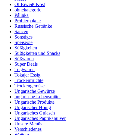
Öl-Eiweiß-Kost
ohnekategorie
Pálinka
Probierpakete
Russische Getränke
Saucen
Sonstiges
Speiseöle
Süßigkeiten
Süßigkeiten und Snacks
Süßwaren
Super Deals
Teigwaren
Tokajer Essig
Trockenfrüchte
Trockengemüse
Ungarische Gewürze
ungarische Lebensmittel
Ungarische Produkte
Ungarischer Honig
Ungarisches Gulasch
Ungarisches Paprikapulver
Unsere Menüs
Verschiedenes
Weitere