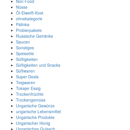
Non Food
Nüsse
Öl-Eiweiß-Kost
ohnekategorie
Pálinka
Probierpakete
Russische Getränke
Saucen
Sonstiges
Speiseöle
Süßigkeiten
Süßigkeiten und Snacks
Süßwaren
Super Deals
Teigwaren
Tokajer Essig
Trockenfrüchte
Trockengemüse
Ungarische Gewürze
ungarische Lebensmittel
Ungarische Produkte
Ungarischer Honig
Ungarisches Gulasch