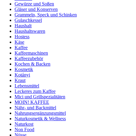
Gewürze und Soßen
Gläser und Konserven
Grammeln, Speck und Schinken
Gulaschkessel
Haushalt
Haushaltswaren
Hostess
Käse
Kaffee
Kaffeemaschinen
Kaffeezubehör
Kochen & Backen
Kosmetik
Kotányi
Kraut
Lebensmittel
Leckeres zum Kaffee
Mici und Grillspezialitäten
MOIN! KAFFEE
Nähr- und Backmittel
Nahrungsergänzungsmittel
Naturkosmetik & Wellness
Naturkost
Non Food
Nüsse