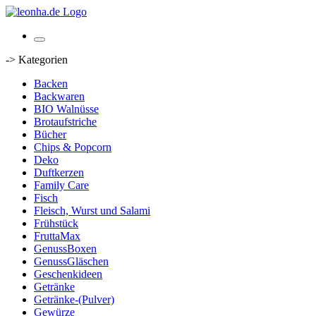
-> Kategorien
Backen
Backwaren
BIO Walnüsse
Brotaufstriche
Bücher
Chips & Popcorn
Deko
Duftkerzen
Family Care
Fisch
Fleisch, Wurst und Salami
Frühstück
FruttaMax
GenussBoxen
GenussGläschen
Geschenkideen
Getränke
Getränke-(Pulver)
Gewürze