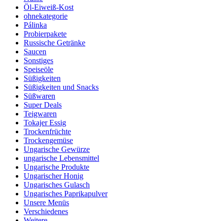
Öl-Eiweiß-Kost
ohnekategorie
Pálinka
Probierpakete
Russische Getränke
Saucen
Sonstiges
Speiseöle
Süßigkeiten
Süßigkeiten und Snacks
Süßwaren
Super Deals
Teigwaren
Tokajer Essig
Trockenfrüchte
Trockengemüse
Ungarische Gewürze
ungarische Lebensmittel
Ungarische Produkte
Ungarischer Honig
Ungarisches Gulasch
Ungarisches Paprikapulver
Unsere Menüs
Verschiedenes
Weitere