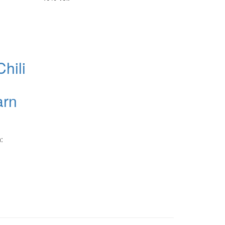
hili
arn
: