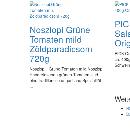
PIC
Noszlopi Grüne
Sal
Tomaten mild
Ori
Zöldparadicsom
PICK Ori
720g
ca. 400g
Schweine
Noszlopi | Grüne Tomaten mild Noszlopi
Handerlesenen grünen Tomaten sind
eine traditionelle ungarische Spezialität.
...
Weit
R
D