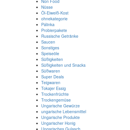
Non Food
Nüsse
Öl-Eiweiß-Kost
ohnekategorie
Pálinka
Probierpakete
Russische Getränke
Saucen
Sonstiges
Speiseöle
Süßigkeiten
Süßigkeiten und Snacks
Süßwaren
Super Deals
Teigwaren
Tokajer Essig
Trockenfrüchte
Trockengemüse
Ungarische Gewürze
ungarische Lebensmittel
Ungarische Produkte
Ungarischer Honig
Ungarisches Gulasch